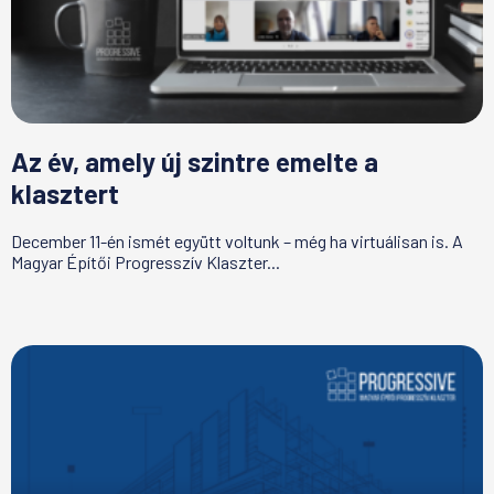
Az év, amely új szintre emelte a
klasztert
December 11-én ismét együtt voltunk – még ha virtuálisan is. A
Magyar Építői Progresszív Klaszter...