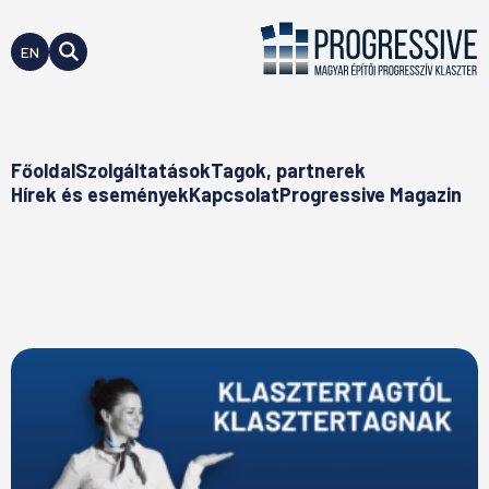
EN
Főoldal
Szolgáltatások
Tagok, partnerek
Hírek és események
Kapcsolat
Progressive Magazin