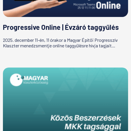
Progressive Online | Évzáró taggyűlés
2025. december 11-én, 11 órakor a Magyar Építői Progresszív
Klaszter menedzsmentje online taggyűlésre hívja tagjait...