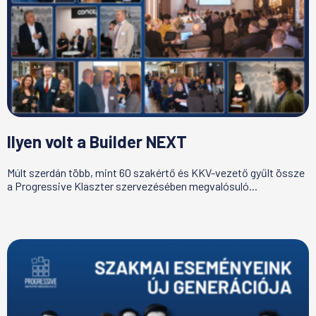
Ilyen volt a Builder NEXT
Múlt szerdán több, mint 60 szakértő és KKV-vezető gyűlt össze
a Progressive Klaszter szervezésében megvalósuló...