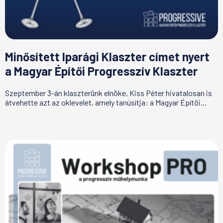
Minősített Iparági Klaszter címet nyert
a Magyar Építői Progresszív Klaszter
Szeptember 3-án klaszterünk elnöke, Kiss Péter hivatalosan is
átvehette azt az oklevelet, amely tanúsítja: a Magyar Építői...