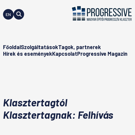
EN
Főoldal
Szolgáltatások
Tagok, partnerek
Hírek és események
Kapcsolat
Progressive Magazin
Klasztertagtól
Klasztertagnak: Felhívás