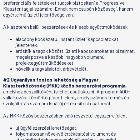
preferenciális feltételeket tudtok biztosítani a Progressive
Klaszter tagjai számára. Ennek nem csupán közösségi, hanem
egyértelmű üzleti jelentősége van.
A klaszteren belüli beszerzések és kisebb együttműködések
alacsony kockázatú, instant üzleti kapcsolatokat
jelentenek,
erősítik a tagok közötti üzleti kapcsolatokat és bizalmat,
megalapozva a későbbi nagyobb volumenű
projektegyüttműködéseket,
növelik a tagvállalatok árbevételét.
#2
Ugyanilyen fontos lehetőség
a Magyar
Klaszterközösség (MKK) közös beszerzési programja
,
amelyhez beszállítóként is lehet csatlakozni. A program 400+
vállalkozást tömörítő piacot jelent, amely számos termék és
szolgáltatás számára kínál új értékesítési csatornát.
Az MKK közös beszerzésben való részvétel egyszerre jelent
új ügyfélszerzési lehetőséget,
folyamatosan növekvő értékesítési volument és
kiszámíthatóbb megrendelésállományt, valamint