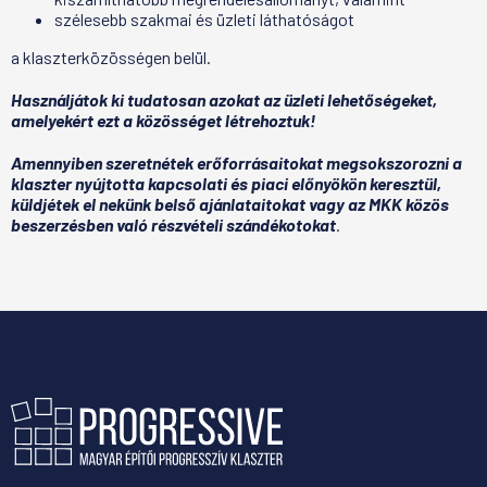
szélesebb szakmai és üzleti láthatóságot
a klaszterközösségen belül.
Használjátok ki tudatosan azokat az üzleti lehetőségeket,
amelyekért ezt a közösséget létrehoztuk!
Amennyiben szeretnétek erőforrásaitokat megsokszorozni a
klaszter nyújtotta kapcsolati és piaci előnyökön keresztül,
küldjétek el nekünk belső ajánlataitokat vagy az MKK közös
beszerzésben való részvételi szándékotokat
.