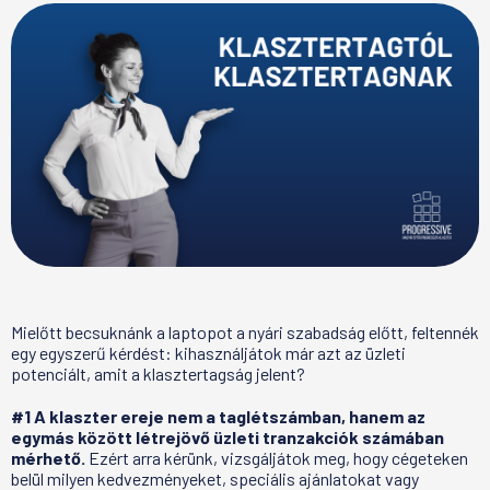
Mielőtt becsuknánk a laptopot a nyári szabadság előtt, feltennék
egy egyszerű kérdést: kihasználjátok már azt az üzleti
potenciált, amit a klasztertagság jelent?
#1
A klaszter ereje nem a taglétszámban, hanem az
egymás között létrejövő üzleti tranzakciók számában
mérhető.
Ezért arra kérünk, vizsgáljátok meg, hogy cégeteken
belül milyen kedvezményeket, speciális ajánlatokat vagy