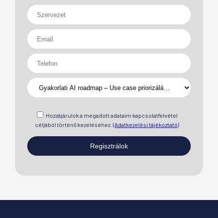
Hozzájárulok a megadott adataim kapcsolatfelvétel
céljából történő kezeléséhez.
(Adatkezelési tájékoztató)