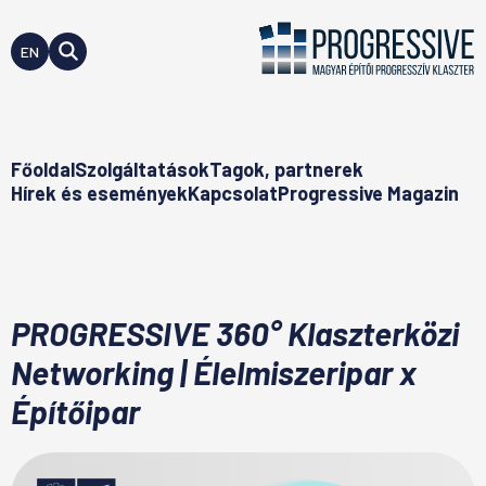
EN
Főoldal
Szolgáltatások
Tagok, partnerek
Hírek és események
Kapcsolat
Progressive Magazin
PROGRESSIVE 360° Klaszterközi
Networking | Élelmiszeripar x
Építőipar