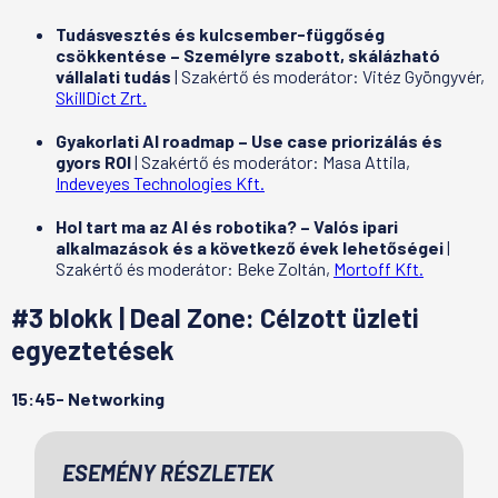
Tudásvesztés és kulcsember-függőség
csökkentése – Személyre szabott, skálázható
vállalati tudás
| Szakértő és moderátor: Vitéz Gyöngyvér,
SkillDict Zrt.
Gyakorlati AI roadmap – Use case priorizálás és
gyors ROI
| Szakértő és moderátor: Masa Attila,
Indeveyes Technologies Kft.
Hol tart ma az AI és robotika? – Valós ipari
alkalmazások és a következő évek lehetőségei
|
Szakértő és moderátor: Beke Zoltán,
Mortoff Kft.
#3 blokk | Deal Zone: Célzott üzleti
egyeztetések
15:45- Networking
ESEMÉNY RÉSZLETEK