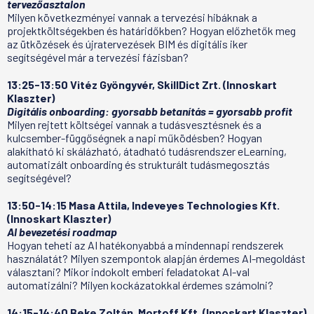
tervezőasztalon
Milyen következményei vannak a tervezési hibáknak a
projektköltségekben és határidőkben? Hogyan előzhetők meg
az ütközések és újratervezések BIM és digitális iker
segítségével már a tervezési fázisban?
13:25-13:50 Vitéz Gyöngyvér, SkillDict Zrt. (Innoskart
Klaszter)
Digitális onboarding: gyorsabb betanítás = gyorsabb profit
Milyen rejtett költségei vannak a tudásvesztésnek és a
kulcsember-függőségnek a napi működésben? Hogyan
alakítható ki skálázható, átadható tudásrendszer eLearning,
automatizált onboarding és strukturált tudásmegosztás
segítségével?
13:50-14:15 Masa Attila, Indeveyes Technologies Kft.
(Innoskart Klaszter)
AI bevezetési roadmap
Hogyan teheti az AI hatékonyabbá a mindennapi rendszerek
használatát? Milyen szempontok alapján érdemes AI-megoldást
választani? Mikor indokolt emberi feladatokat AI-val
automatizálni? Milyen kockázatokkal érdemes számolni?
14:15-14:40 Beke Zoltán, Mortoff Kft. (Innoskart Klaszter)