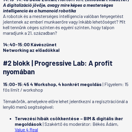
A digitalizáció jövője, avagy mire képes a mesterséges
intelligencia és a humanoid robotika
A robotok és a mesterséges intelligencia valóban fenyegetést
jelentenek az emberi munkaerőre vagy inkább lehetőséget? Mit
kell tennünk céges szinten és egyéni szinten, hogy talpon
maradjunk a 21. században?
14:40-15:00 Kávészünet
Networking az előadókkal
#2 blokk | Progressive Lab: A profit
nyomában
15:00-15:45 4 Workshop, 4 konkrét megoldás
| Figyelem: 15
fős limit / workshop
Témakörök, amelyekre előre lehet jelentkezni a regisztrációnál a
lenyíló menü segítségével:
Tervezési hibák csökkentése – BIM & digitális iker
megoldások
| Szakértő és moderátor: Békés Ádám,
Value 4 Real