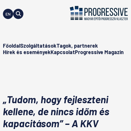
EN
Főoldal
Szolgáltatások
Tagok, partnerek
Hírek és események
Kapcsolat
Progressive Magazin
„Tudom, hogy fejleszteni
kellene, de nincs időm és
kapacitásom” – A KKV