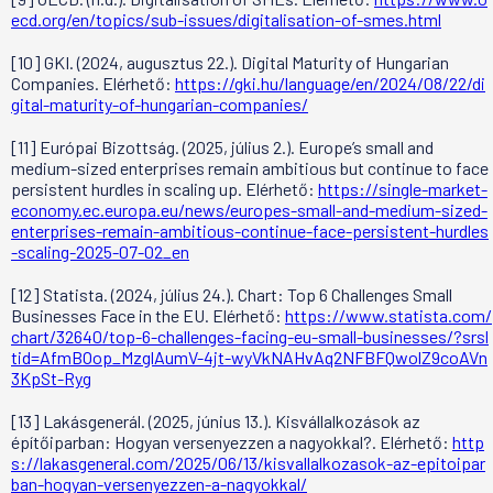
ecd.org/en/topics/sub-issues/digitalisation-of-smes.html
[10] GKI. (2024, augusztus 22.). Digital Maturity of Hungarian
Companies. Elérhető:
https://gki.hu/language/en/2024/08/22/di
gital-maturity-of-hungarian-companies/
[11] Európai Bizottság. (2025, július 2.). Europe’s small and
medium-sized enterprises remain ambitious but continue to face
persistent hurdles in scaling up. Elérhető:
https://single-market-
economy.ec.europa.eu/news/europes-small-and-medium-sized-
enterprises-remain-ambitious-continue-face-persistent-hurdles
-scaling-2025-07-02_en
[12] Statista. (2024, július 24.). Chart: Top 6 Challenges Small
Businesses Face in the EU. Elérhető:
https://www.statista.com/
chart/32640/top-6-challenges-facing-eu-small-businesses/?srsl
tid=AfmBOop_MzglAumV-4jt-wyVkNAHvAq2NFBFQwolZ9coAVn
3KpSt-Ryg
[13] Lakásgenerál. (2025, június 13.). Kisvállalkozások az
építőiparban: Hogyan versenyezzen a nagyokkal?. Elérhető:
http
s://lakasgeneral.com/2025/06/13/kisvallalkozasok-az-epitoipar
ban-hogyan-versenyezzen-a-nagyokkal/