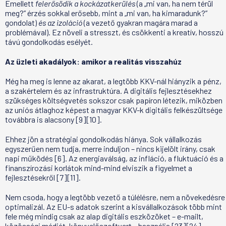
Emellett
felerősödik a kockázatkerülés
(a „mi van, ha nem térül
meg?” érzés sokkal erősebb, mint a „mi van, ha kimaradunk?”
gondolat)
és az izoláció
(a vezető gyakran magára marad a
problémával). Ez növeli a stresszt, és csökkenti a kreatív, hosszú
távú gondolkodás esélyét.
Az üzleti akadályok: amikor a realitás visszahúz
Még ha meg is lenne az akarat, a legtöbb KKV-nál hiányzik a pénz,
a szakértelem és az infrastruktúra. A digitális fejlesztésekhez
szükséges költségvetés sokszor csak papíron létezik, miközben
az uniós átlaghoz képest a magyar KKV-k digitális felkészültsége
továbbra is alacsony [9][10].
Ehhez jön a stratégiai gondolkodás hiánya. Sok vállalkozás
egyszerűen nem tudja, merre induljon – nincs kijelölt irány, csak
napi működés [6]. Az energiaválság, az infláció, a fluktuáció és a
finanszírozási korlátok mind-mind elviszik a figyelmet a
fejlesztésekről [7][11].
Nem csoda, hogy a legtöbb vezető a túlélésre, nem a növekedésre
optimalizál. Az EU-s adatok szerint a kisvállalkozások több mint
fele még mindig csak az alap digitális eszközöket – e-mailt,
közösségi médiát, könyvelőszoftvert – használja [23][24].