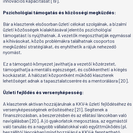
innovációs kapacitását [19].
Pszichológiai támogatás és közösségi megküzdés:
Bár a klaszterek elsősorban üzleti célokat szolgálnak, a bizalmi
üzleti közösségek kialakításával jelentős pszichológiai
támogatást is nyújthatnak. A vezetők megoszthatják egymással
a kihívásokat, közös problémákra találhatnak csoportos
megküzdési stratégiákat, és enyhíthetik a rájuk nehezedő
nyomást.
Ez a támogató környezet javíthatja a vezetői közérzetet,
támogathatja a mentális egészséget, és csökkentheti a kiégés
kockázatát. A hálózati központként működő klaszterek
lehetőséget adnak a tapasztalatcserére és a mentorálásra [20].
Üzleti fejlődés és versenyképesség:
A klaszterek aktívan hozzájárulnak a KKV-k üzleti fejlődéséhez és
versenyképességének erősítéséhez [21]. Segítenek a
finanszírozásban, a beszerzésben és az ellátási láncokban való
navigálásban [20]. A jó gyakorlatok megosztása, az egymástól
való tanulás és a nagyobb vállalatokkal való együttműködés (pl.
beszállítói láncokban) mind hozzájárul a KKV-k fenntartható