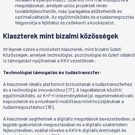
megoldásokat, amelyek uniós projektek révén
továbbfejleszthetők, más iparágakba átültethetők és
optimalizálhatók. Az együttműködés és a tudásmegosztás
felgyorsítja a fejlődést és csökkenti a kockázatot.
Klaszterek mint bizalmi közösségek
Itt lépnek színre a minősített klaszterek, mint bizalmi üzleti
közösségek, amelyek technológiai, pszichológiai és üzleti oldalról
is támogatást nyújthatnak a KKV vezetőknek:
Technológiai támogatás és tudástranszfer:
A klaszterek ideális platformot biztosítanak a tudástranszferhez
és a technológiai innovációhoz [17]. A tagvállalatok közötti
együttműködés, az K+F+I intézményekkel (pl. egyetemekkel) való
kapcsolatok és a munkaerő mobilitása mind hozzájárulnak a
tudásmegosztáshoz [18].
A klaszterek segíthetnek a digitális megoldások bevezetésében, a
legjobb gyakorlatok megosztásában és a digitális szakértelem
fejlesztésében, ezáltal növelve a KKV-k digitális érettségét és