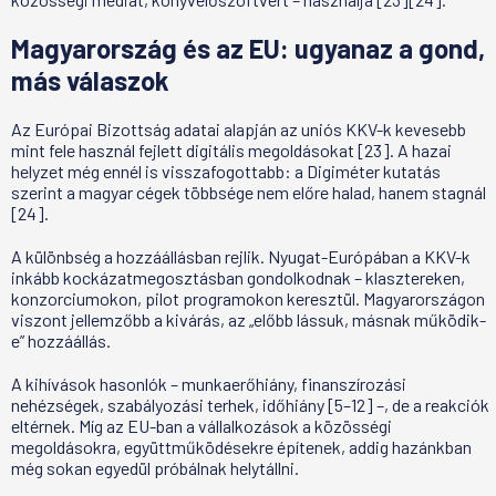
Magyarország és az EU: ugyanaz a gond,
más válaszok
Az Európai Bizottság adatai alapján az uniós KKV-k kevesebb
mint fele használ fejlett digitális megoldásokat [23]. A hazai
helyzet még ennél is visszafogottabb: a Digiméter kutatás
szerint a magyar cégek többsége nem előre halad, hanem stagnál
[24].
A különbség a hozzáállásban rejlik. Nyugat-Európában a KKV-k
inkább kockázatmegosztásban gondolkodnak – klasztereken,
konzorciumokon, pilot programokon keresztül. Magyarországon
viszont jellemzőbb a kivárás, az „előbb lássuk, másnak működik-
e” hozzáállás.
A kihívások hasonlók – munkaerőhiány, finanszírozási
nehézségek, szabályozási terhek, időhiány [5–12] –, de a reakciók
eltérnek. Míg az EU-ban a vállalkozások a közösségi
megoldásokra, együttműködésekre építenek, addig hazánkban
még sokan egyedül próbálnak helytállni.