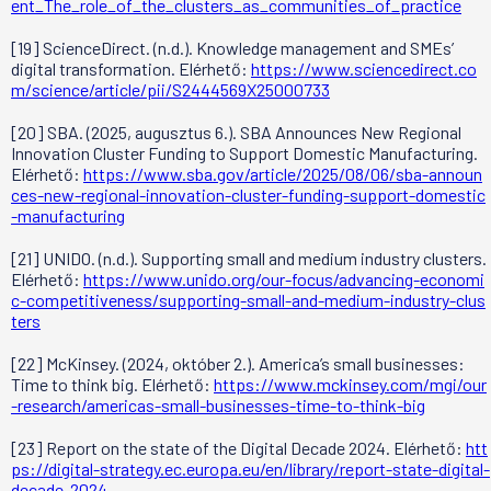
ent_The_role_of_the_clusters_as_communities_of_practice
[19] ScienceDirect. (n.d.). Knowledge management and SMEs’
digital transformation. Elérhető:
https://www.sciencedirect.co
m/science/article/pii/S2444569X25000733
[20] SBA. (2025, augusztus 6.). SBA Announces New Regional
Innovation Cluster Funding to Support Domestic Manufacturing.
Elérhető:
https://www.sba.gov/article/2025/08/06/sba-announ
ces-new-regional-innovation-cluster-funding-support-domestic
-manufacturing
[21] UNIDO. (n.d.). Supporting small and medium industry clusters.
Elérhető:
https://www.unido.org/our-focus/advancing-economi
c-competitiveness/supporting-small-and-medium-industry-clus
ters
[22] McKinsey. (2024, október 2.). America’s small businesses:
Time to think big. Elérhető:
https://www.mckinsey.com/mgi/our
-research/americas-small-businesses-time-to-think-big
[23] Report on the state of the Digital Decade 2024. Elérhető:
htt
ps://digital-strategy.ec.europa.eu/en/library/report-state-digital-
decade-2024