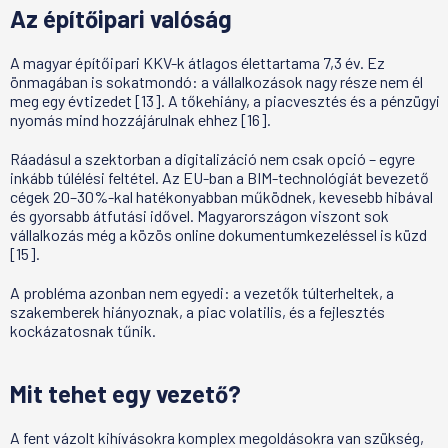
Az építőipari valóság
A magyar építőipari KKV-k átlagos élettartama 7,3 év. Ez
önmagában is sokatmondó: a vállalkozások nagy része nem él
meg egy évtizedet [13]. A tőkehiány, a piacvesztés és a pénzügyi
nyomás mind hozzájárulnak ehhez [16].
Ráadásul a szektorban a digitalizáció nem csak opció – egyre
inkább túlélési feltétel. Az EU-ban a BIM-technológiát bevezető
cégek 20–30%-kal hatékonyabban működnek, kevesebb hibával
és gyorsabb átfutási idővel. Magyarországon viszont sok
vállalkozás még a közös online dokumentumkezeléssel is küzd
[15].
A probléma azonban nem egyedi: a vezetők túlterheltek, a
szakemberek hiányoznak, a piac volatilis, és a fejlesztés
kockázatosnak tűnik.
Mit tehet egy vezető?
A fent vázolt kihívásokra komplex megoldásokra van szükség,