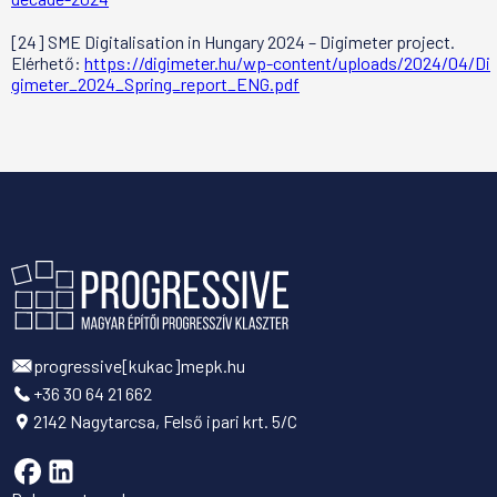
[24] SME Digitalisation in Hungary 2024 – Digimeter project.
Elérhető:
https://digimeter.hu/wp-content/uploads/2024/04/Di
gimeter_2024_Spring_report_ENG.pdf
progressive[kukac]mepk.hu
+36 30 64 21 662
2142 Nagytarcsa, Felső ipari krt. 5/C