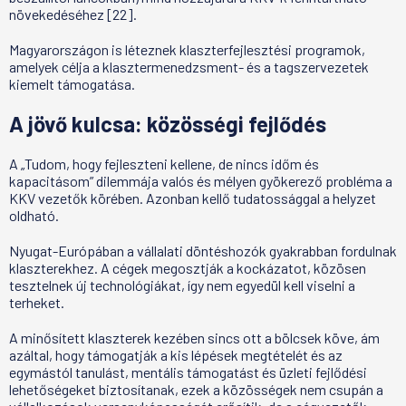
növekedéséhez [22].
Magyarországon is léteznek klaszterfejlesztési programok,
amelyek célja a klasztermenedzsment- és a tagszervezetek
kiemelt támogatása.
A jövő kulcsa: közösségi fejlődés
A „Tudom, hogy fejleszteni kellene, de nincs időm és
kapacitásom” dilemmája valós és mélyen gyökerező probléma a
KKV vezetők körében. Azonban kellő tudatossággal a helyzet
oldható.
Nyugat-Európában a vállalati döntéshozók gyakrabban fordulnak
klaszterekhez. A cégek megosztják a kockázatot, közösen
tesztelnek új technológiákat, így nem egyedül kell viselni a
terheket.
A minősített klaszterek kezében sincs ott a bölcsek köve, ám
azáltal, hogy támogatják a kis lépések megtételét és az
egymástól tanulást, mentális támogatást és üzleti fejlődési
lehetőségeket biztosítanak, ezek a közösségek nem csupán a