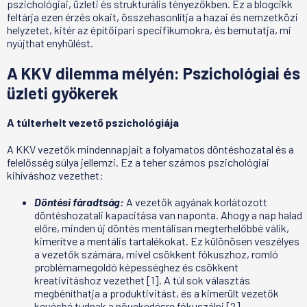
pszichológiai, üzleti és strukturális tényezőkben. Ez a blogcikk
feltárja ezen érzés okait, összehasonlítja a hazai és nemzetközi
helyzetet, kitér az építőipari specifikumokra, és bemutatja, mi
nyújthat enyhülést.
A KKV dilemma mélyén: Pszichológiai és
üzleti gyökerek
A túlterhelt vezető pszichológiája
A KKV vezetők mindennapjait a folyamatos döntéshozatal és a
felelősség súlya jellemzi. Ez a teher számos pszichológiai
kihíváshoz vezethet:
Döntési fáradtság:
A vezetők agyának korlátozott
döntéshozatali kapacitása van naponta. Ahogy a nap halad
előre, minden új döntés mentálisan megterhelőbbé válik,
kimerítve a mentális tartalékokat. Ez különösen veszélyes
a vezetők számára, mivel csökkent fókuszhoz, romló
problémamegoldó képességhez és csökkent
kreativitáshoz vezethet [1]. A túl sok választás
megbéníthatja a produktivitást, és a kimerült vezetők
kevésbé tudnak a növekedésre fókuszálni [2].