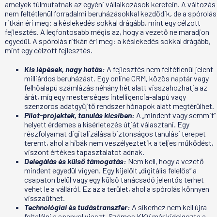
amelyek túlmutatnak az egyéni vállalkozások keretein. A változás
nem feltétlenül forradalmi beruházásokkal kezdődik, de a spórolás
ritkán éri meg: a késlekedés sokkal drágább, mint egy célzott
fejlesztés. A legfontosabb mégis az, hogy a vezető ne maradjon
egyedül. A spórolás ritkán éri meg: a késlekedés sokkal drágább,
mint egy célzott fejlesztés.
Kis lépések, nagy hatás:
A fejlesztés nem feltétlenül jelent
milliárdos beruházást. Egy online CRM, közös naptár vagy
felhőalapú számlázás néhány hét alatt visszahozhatja az
árát, míg egy mesterséges intelligencia-alapú vagy
szenzoros adatgyűjtő rendszer hónapok alatt megtérülhet.
Pilot-projektek, tanulás kicsiben:
A „mindent vagy semmit”
helyett érdemes a kísérletezés útját választani. Egy
részfolyamat digitalizálása biztonságos tanulási terepet
teremt, ahol a hibák nem veszélyeztetik a teljes működést,
viszont értékes tapasztalatot adnak.
Delegálás és külső támogatás:
Nem kell, hogy a vezető
mindent egyedül vigyen. Egy kijelölt „digitális felelős” a
csapaton belül vagy egy külső tanácsadó jelentős terhet
vehet le a válláról. Ez az a terület, ahol a spórolás könnyen
visszaüthet.
Technológiai és tudástranszfer:
A sikerhez nem kell újra
feltalálni a spanyol viaszt. Számos KKV már kidolgozta a