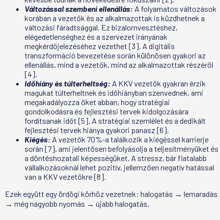
Változással szembeni ellenállás:
A folyamatos változások
korában a vezetők és az alkalmazottak is küzdhetnek a
változási fáradtsággal. Ez bizalomvesztéshez,
elégedetlenséghez és a szervezet irányának
megkérdőjelezéséhez vezethet [3]. A digitális
transzformáció bevezetése során különösen gyakori az
ellenállás, mind a vezetők, mind az alkalmazottak részéről
[4].
Időhiány és túlterheltség:
A KKV vezetők gyakran érzik
magukat túlterheltnek és időhiányban szenvednek, ami
megakadályozza őket abban, hogy stratégiai
gondolkodásra és fejlesztési tervek kidolgozására
fordítsanak időt [5]. A stratégiai szemlélet és a dedikált
fejlesztési tervek hiánya gyakori panasz [6].
Kiégés:
A vezetők 70%-a találkozik a kiégéssel karrierje
során [7], ami jelentősen befolyásolja a teljesítményüket és
a döntéshozatali képességüket. A stressz, bár fiatalabb
vállalkozásoknál lehet pozitív, jellemzően negatív hatással
van a KKV vezetőkre [8].
Ezek együtt egy ördögi körhöz vezetnek: halogatás → lemaradás
→ még nagyobb nyomás → újabb halogatás.