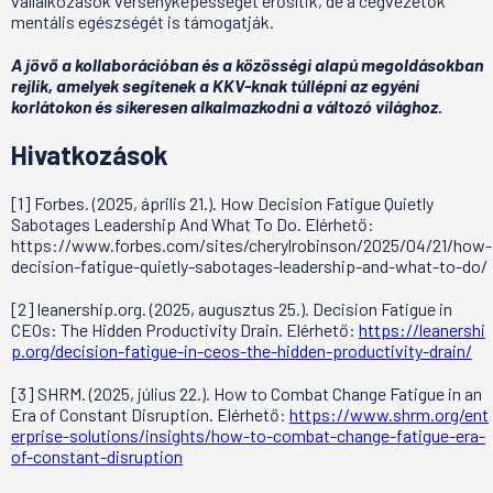
vállalkozások versenyképességét erősítik, de a cégvezetők
mentális egészségét is támogatják.
A jövő a kollaborációban és a közösségi alapú megoldásokban
rejlik, amelyek segítenek a KKV-knak túllépni az egyéni
korlátokon és sikeresen alkalmazkodni a változó világhoz.
Hivatkozások
[1] Forbes. (2025, április 21.). How Decision Fatigue Quietly
Sabotages Leadership And What To Do. Elérhető:
https://www.forbes.com/sites/cherylrobinson/2025/04/21/how-
decision-fatigue-quietly-sabotages-leadership-and-what-to-do/
[2] leanership.org. (2025, augusztus 25.). Decision Fatigue in
CEOs: The Hidden Productivity Drain. Elérhető:
https://leanershi
p.org/decision-fatigue-in-ceos-the-hidden-productivity-drain/
[3] SHRM. (2025, július 22.). How to Combat Change Fatigue in an
Era of Constant Disruption. Elérhető:
https://www.shrm.org/ent
erprise-solutions/insights/how-to-combat-change-fatigue-era-
of-constant-disruption