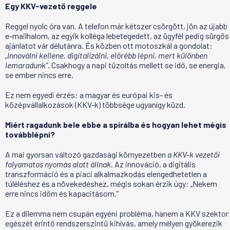
Egy KKV-vezető reggele
Reggel nyolc óra van. A telefon már kétszer csörgött, jön az újabb
e-mailhalom, az egyik kolléga lebetegedett, az ügyfél pedig sürgős
ajánlatot vár délutánra. És közben ott motoszkál a gondolat:
„Innoválni kellene, digitalizálni, előrébb lépni, mert különben
lemaradunk”
. Csakhogy a napi tűzoltás mellett se idő, se energia,
se ember nincs erre.
Ez nem egyedi érzés: a magyar és európai kis- és
középvállalkozások (KKV-k) többsége ugyanígy küzd.
Miért ragadunk bele ebbe a spirálba és hogyan lehet mégis
továbblépni?
A mai gyorsan változó gazdasági környezetben
a KKV-k vezetői
folyamatos nyomás alatt állnak
. Az innováció, a digitális
transzformáció és a piaci alkalmazkodás elengedhetetlen a
túléléshez és a növekedéshez, mégis sokan érzik úgy: „Nekem
erre nincs időm és kapacitásom.”
Ez a dilemma nem csupán egyéni probléma, hanem a KKV szektor
egészét érintő rendszerszintű kihívás, amely mélyen gyökerezik