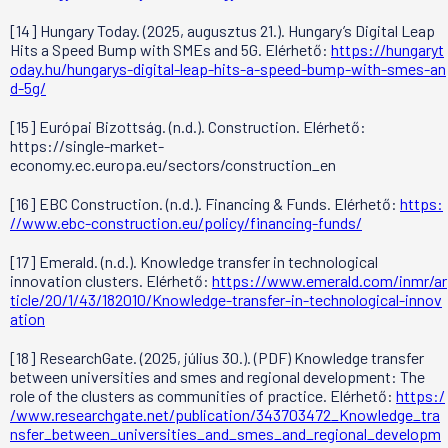
[14] Hungary Today. (2025, augusztus 21.). Hungary’s Digital Leap
Hits a Speed Bump with SMEs and 5G. Elérhető:
https://hungaryt
oday.hu/hungarys-digital-leap-hits-a-speed-bump-with-smes-an
d-5g/
[15] Európai Bizottság. (n.d.). Construction. Elérhető:
https://single-market-
economy.ec.europa.eu/sectors/construction_en
[16] EBC Construction. (n.d.). Financing & Funds. Elérhető:
https:
//www.ebc-construction.eu/policy/financing-funds/
[17] Emerald. (n.d.). Knowledge transfer in technological
innovation clusters. Elérhető:
https://www.emerald.com/inmr/ar
ticle/20/1/43/182010/Knowledge-transfer-in-technological-innov
ation
[18] ResearchGate. (2025, július 30.). (PDF) Knowledge transfer
between universities and smes and regional development: The
role of the clusters as communities of practice. Elérhető:
https:/
/www.researchgate.net/publication/343703472_Knowledge_tra
nsfer_between_universities_and_smes_and_regional_developm