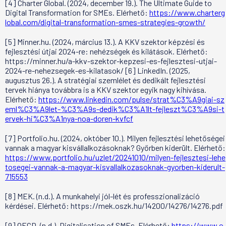
[4] Charter Global. (2024, december 19.). The Ultimate Guide to
Digital Transformation for SMEs. Elérhető:
https://www.charterg
lobal.com/digital-transformation-smes-strategies-growth/
[5] Minner.hu. (2024, március 13.). A KKV szektor képzési és
fejlesztési útjai 2024-re: nehézségek és kilátások. Elérhető:
https://minner.hu/a-kkv-szektor-kepzesi-es-fejlesztesi-utjai-
2024-re-nehezsegek-es-kilatasok/ [6] LinkedIn. (2025,
augusztus 26.). A stratégiai szemlélet és dedikált fejlesztési
tervek hiánya továbbra is a KKV szektor egyik nagy kihívása.
Elérhető:
https://www.linkedin.com/pulse/strat%C3%A9giai-sz
eml%C3%A9let-%C3%A9s-dedik%C3%A1lt-fejleszt%C3%A9si-t
ervek-hi%C3%A1nya-noa-doren-kvfcf
[7] Portfolio.hu. (2024, október 10.). Milyen fejlesztési lehetőségei
vannak a magyar kisvállalkozásoknak? Győrben kiderült. Elérhető:
https://www.portfolio.hu/uzlet/20241010/milyen-fejlesztesi-lehe
tosegei-vannak-a-magyar-kisvallalkozasoknak-gyorben-kiderult-
715553
[8] MEK. (n.d.). A munkahelyi jól-lét és professzionalizáció
kérdései. Elérhető: https://mek.oszk.hu/14200/14276/14276.pdf
[9] OECD. (n.d.). Digitalisation of SMEs. Elérhető:
https://www.o