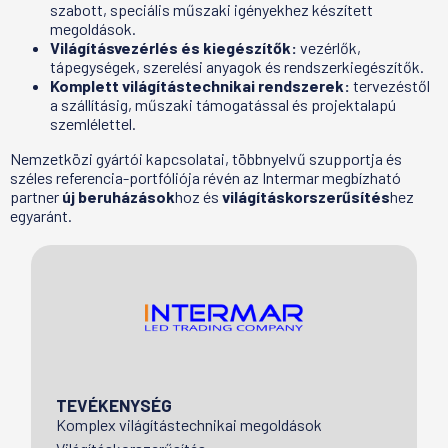
szabott, speciális műszaki igényekhez készített
megoldások.
Világításvezérlés és kiegészítők:
vezérlők,
tápegységek, szerelési anyagok és rendszerkiegészítők.
Komplett világítástechnikai rendszerek:
tervezéstől
a szállításig, műszaki támogatással és projektalapú
szemlélettel.
Nemzetközi gyártói kapcsolatai, többnyelvű szupportja és
széles referencia-portfóliója révén az Intermar megbízható
partner
új beruházások
hoz és
világításkorszerűsítés
hez
egyaránt.
TEVÉKENYSÉG
Komplex világítástechnikai megoldások