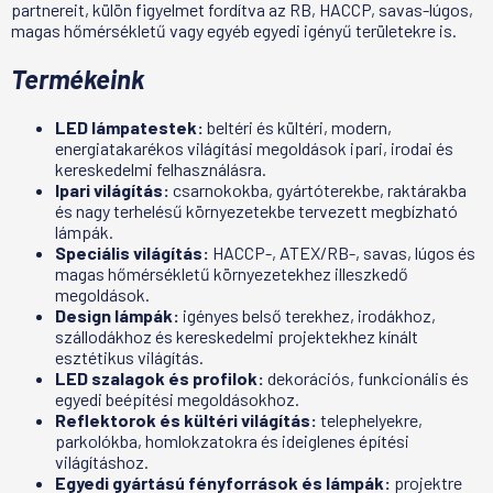
partnereit, külön figyelmet fordítva az RB, HACCP, savas-lúgos,
magas hőmérsékletű vagy egyéb egyedi igényű területekre is.
Termékeink
LED lámpatestek:
beltéri és kültéri, modern,
energiatakarékos világítási megoldások ipari, irodai és
kereskedelmi felhasználásra.
Ipari világítás:
csarnokokba, gyártóterekbe, raktárakba
és nagy terhelésű környezetekbe tervezett megbízható
lámpák.
Speciális világítás:
HACCP-, ATEX/RB-, savas, lúgos és
magas hőmérsékletű környezetekhez illeszkedő
megoldások.
Design lámpák:
igényes belső terekhez, irodákhoz,
szállodákhoz és kereskedelmi projektekhez kínált
esztétikus világítás.
LED szalagok és profilok:
dekorációs, funkcionális és
egyedi beépítési megoldásokhoz.
Reflektorok és kültéri világítás:
telephelyekre,
parkolókba, homlokzatokra és ideiglenes építési
világításhoz.
Egyedi gyártású fényforrások és lámpák:
projektre