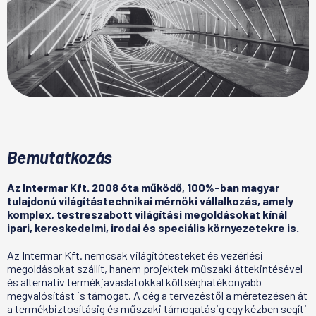
Bemutatkozás
Az Intermar Kft. 2008 óta működő, 100%-ban magyar
tulajdonú világítástechnikai mérnöki vállalkozás, amely
komplex, testreszabott világítási megoldásokat kínál
ipari, kereskedelmi, irodai és speciális környezetekre is.
Az Intermar Kft. nemcsak világítótesteket és vezérlési
megoldásokat szállít, hanem projektek műszaki áttekintésével
és alternatív termékjavaslatokkal költséghatékonyabb
megvalósítást is támogat. A cég a tervezéstől a méretezésen át
a termékbiztosításig és műszaki támogatásig egy kézben segíti