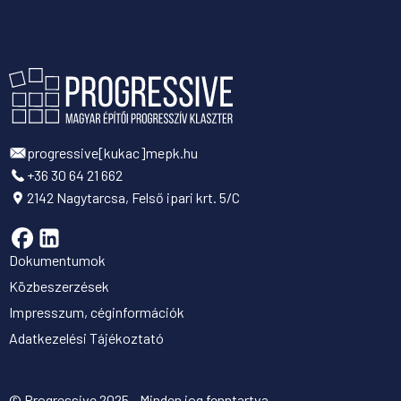
progressive[kukac]mepk.hu
+36 30 64 21 662
2142 Nagytarcsa, Felső ipari krt. 5/C
Dokumentumok
Közbeszerzések
Impresszum, céginformációk
Adatkezelési Tájékoztató
© Progressive 2025 - Minden jog fenntartva.