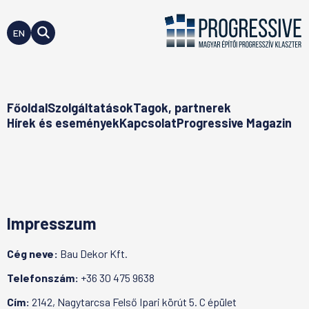
EN
Főoldal
Szolgáltatások
Tagok, partnerek
Hírek és események
Kapcsolat
Progressive Magazin
Impresszum
Cég neve:
Bau Dekor Kft.
Telefonszám:
+36 30 475 9638
Cím:
2142, Nagytarcsa Felső Ipari körút 5. C épület