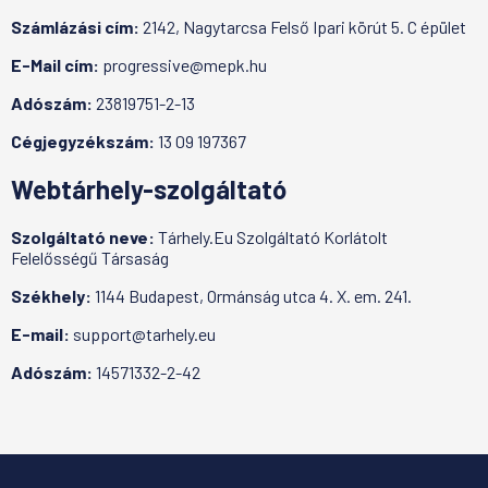
Számlázási cím:
2142, Nagytarcsa Felső Ipari körút 5. C épület
E-Mail cím:
progressive@mepk.hu
Adószám:
23819751-2-13
Cégjegyzékszám:
13 09 197367
Webtárhely-szolgáltató
Szolgáltató neve:
Tárhely.Eu Szolgáltató Korlátolt
Felelősségű Társaság
Székhely:
1144 Budapest, Ormánság utca 4. X. em. 241.
E-mail:
support@tarhely.eu
Adószám:
14571332-2-42