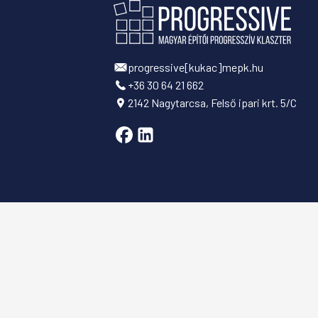
progressive[kukac]mepk.hu
+36 30 64 21 662
2142 Nagytarcsa, Felső ipari krt. 5/C