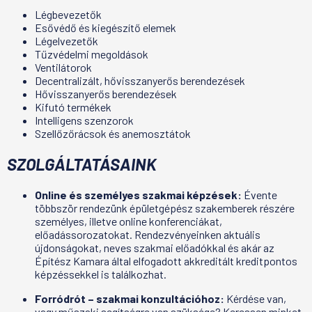
Légbevezetők
Esővédő és kiegészítő elemek
Légelvezetők
Tűzvédelmi megoldások
Ventilátorok
Decentralizált, hővisszanyerős berendezések
Hővisszanyerős berendezések
Kifutó termékek
Intelligens szenzorok
Szellőzőrácsok és anemosztátok
SZOLGÁLTATÁSAINK
Online és személyes szakmai képzések:
Évente
többször rendezünk épületgépész szakemberek részére
személyes, illetve online konferenciákat,
előadássorozatokat. Rendezvényeinken aktuális
újdonságokat, neves szakmai előadókkal és akár az
Építész Kamara által elfogadott akkreditált kreditpontos
képzéssekkel is találkozhat.
Forródrót – szakmai konzultációhoz:
Kérdése van,
vagy műszaki segítségre van szüksége? Keressen minket